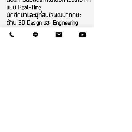
ต้องการสัมผัสเทคโนโลยีการวิเคราะห์
แบบ Real-Time
นักศึกษาและผู้ที่สนใจพัฒนาทักษะ
ด้าน 3D Design และ Engineering
Simulation
รายละเอียดการอบรม
วันที่: 30 กรกฎาคม 2026
เวลา: 09.00–16.00 น.
สถานที่: สำนักงาน ARESPLUS ณ
Rangsit Business Park
ทางผู้จัดงานจัดเตรียมคอมพิวเตอร์
สำหรับการ Workshop ให้ผู้เข้าร่วม
ทุกท่าน
เรียนฟรี จำนวนที่นั่งมีจำกัด